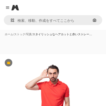
Magnific
Close menu
画像で
ホーム
/
ストック
/
写真
/
スタイリッシュなヘアカットと赤いストレー…
Premium