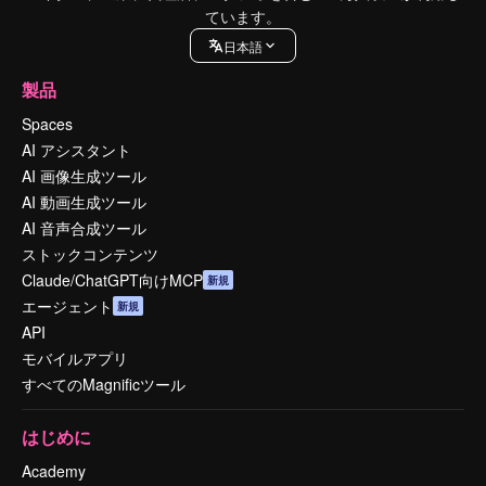
ています。
日本語
製品
Spaces
AI アシスタント
AI 画像生成ツール
AI 動画生成ツール
AI 音声合成ツール
ストックコンテンツ
Claude/ChatGPT向けMCP
新規
エージェント
新規
API
モバイルアプリ
すべてのMagnificツール
はじめに
Academy