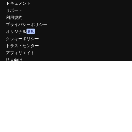
ドキュメント
サポート
利用規約
プライバシーポリシー
オリジナル
新規
クッキーポリシー
トラストセンター
アフィリエイト
法人向け
運営
料金
会社概要
Reviews
採用情報
検索トレンド
ブログ
イベント