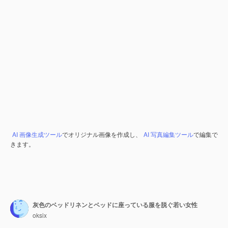
AI 画像生成ツール
でオリジナル画像を作成し、
AI 写真編集ツール
で編集で
きます。
灰色のベッドリネンとベッドに座っている服を脱ぐ若い女性
oksix