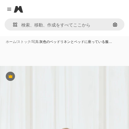
Magnific
Close menu
画像で
ホーム
/
ストック
/
写真
/
灰色のベッドリネンとベッドに座っている服…
Premium