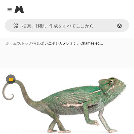
Magnific
Close menu
画像で
ホーム
/
ストック
/
写真
/
若いエボシカメレオン、Chamaeleo…
Premium