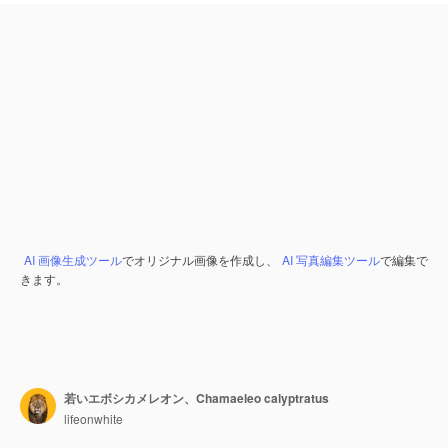
AI 画像生成ツール
でオリジナル画像を作成し、
AI 写真編集ツール
で編集で
きます。
若いエボシカメレオン、Chamaeleo calyptratus
lifeonwhite