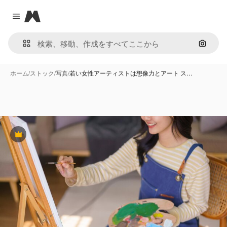
Magnific
Close menu
画像で
ホーム
/
ストック
/
写真
/
若い女性アーティストは想像力とアート ス…
Premium