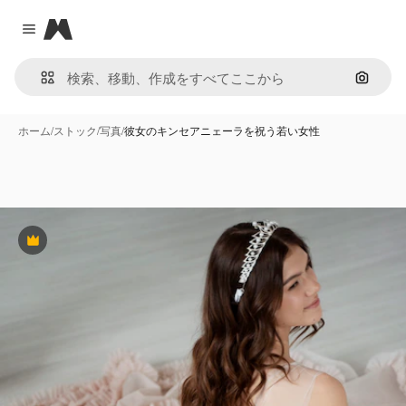
Magnific
Close menu
画像で
ホーム
/
ストック
/
写真
/
彼女のキンセアニェーラを祝う若い女性
Premium