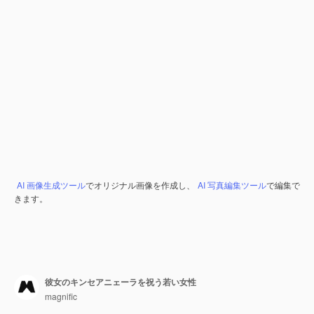
AI 画像生成ツール
でオリジナル画像を作成し、
AI 写真編集ツール
で編集で
きます。
彼女のキンセアニェーラを祝う若い女性
magnific