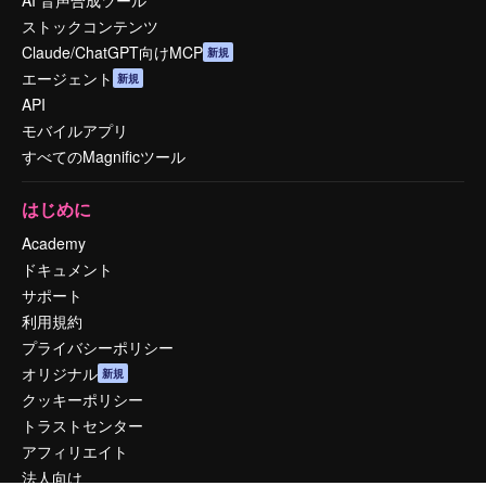
AI 音声合成ツール
ストックコンテンツ
Claude/ChatGPT向けMCP
新規
エージェント
新規
API
モバイルアプリ
すべてのMagnificツール
はじめに
Academy
ドキュメント
サポート
利用規約
プライバシーポリシー
オリジナル
新規
クッキーポリシー
トラストセンター
アフィリエイト
法人向け