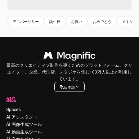
アニバーサリー
誕生日
お祝い
おめでとう
メキシコ
最高のクリエイティブ制作を導くためのプラットフォーム。クリ
エイター、企業、代理店、スタジオを含む100万人以上が利用し
ています。
日本語
製品
Spaces
AI アシスタント
AI 画像生成ツール
AI 動画生成ツール