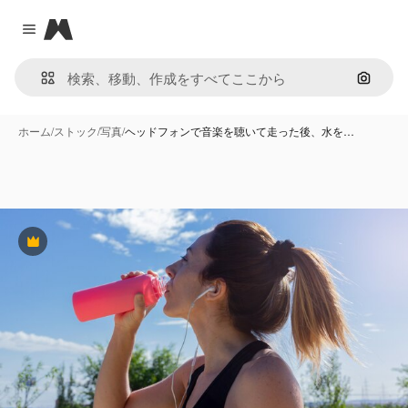
Magnific
Close menu
画像で
ホーム
/
ストック
/
写真
/
ヘッドフォンで音楽を聴いて走った後、水を…
Premium