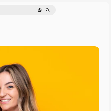
画像で検索
検索