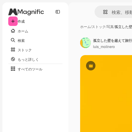
作成
ホーム
/
ストック
/
写真
/
孤立した
ホーム
検索
孤立した壁を越えて旅行
luis_molinero
ストック
もっと詳しく
Premium
すべてのツール