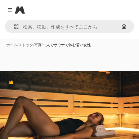
Magnific
Close menu
画像で
ホーム
/
ストック
/
写真
/
一人でサウナで休む若い女性
Premium