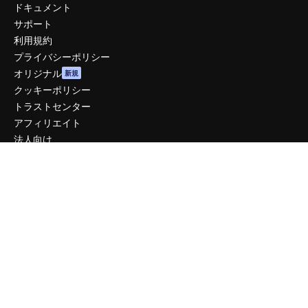
ドキュメント
サポート
利用規約
プライバシーポリシー
オリジナル
新規
クッキーポリシー
トラストセンター
アフィリエイト
法人向け
運営
料金
会社概要
Reviews
採用情報
検索トレンド
ブログ
イベント