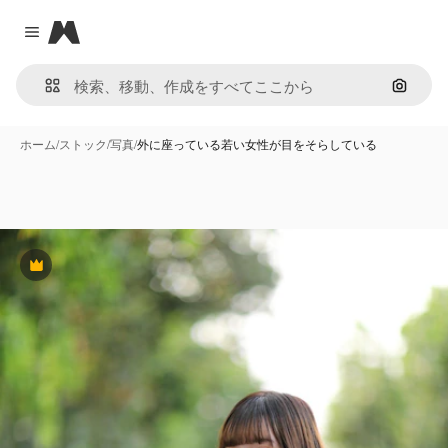
Magnific
Close menu
画像で
ホーム
/
ストック
/
写真
/
外に座っている若い女性が目をそらしている
Premium