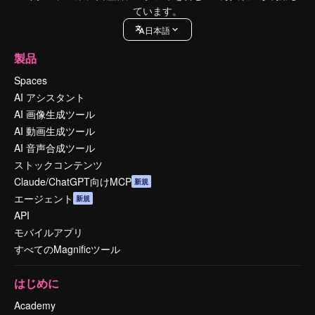
ています。
日本語
製品
Spaces
AI アシスタント
AI 画像生成ツール
AI 動画生成ツール
AI 音声合成ツール
ストックコンテンツ
Claude/ChatGPT向けMCP
新規
エージェント
新規
API
モバイルアプリ
すべてのMagnificツール
はじめに
Academy