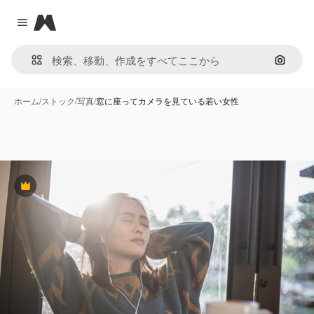
Magnific
Close menu
画像で
ホーム
/
ストック
/
写真
/
窓に座ってカメラを見ている若い女性
Premium