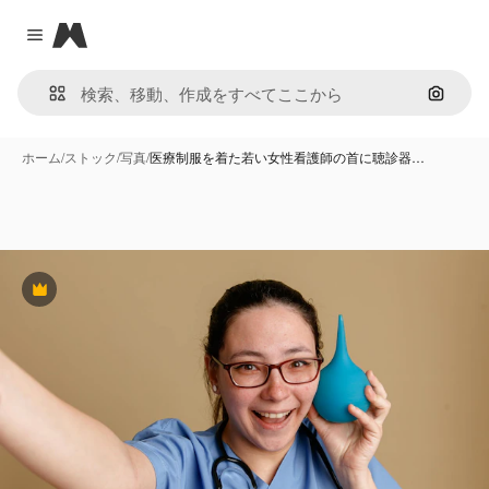
Magnific
Close menu
画像で
ホーム
/
ストック
/
写真
/
医療制服を着た若い女性看護師の首に聴診器…
Premium