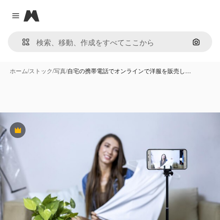
Magnific
Close menu
画像で
ホーム
/
ストック
/
写真
/
自宅の携帯電話でオンラインで洋服を販売し…
Premium