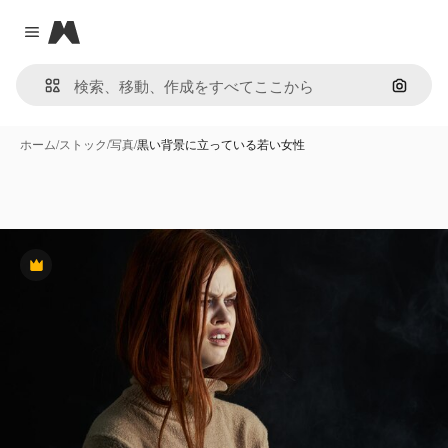
Magnific
Close menu
画像で
ホーム
/
ストック
/
写真
/
黒い背景に立っている若い女性
Premium