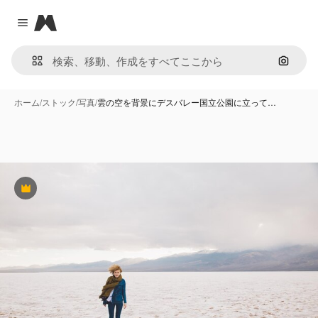
Magnific
Close menu
画像で
ホーム
/
ストック
/
写真
/
雲の空を背景にデスバレー国立公園に立って…
Premium