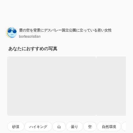
雲の空を背景にデスバレー国立公園に立っている若い女性
bortescristian
あなたにおすすめの写真
砂漠
ハイキング
山
曇り
空
自然環境
自