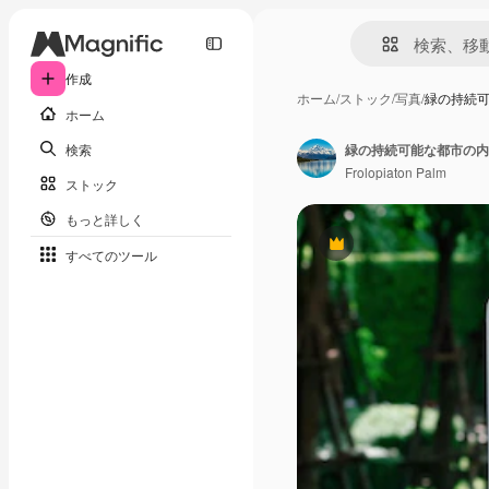
作成
ホーム
/
ストック
/
写真
/
緑の持続可
ホーム
検索
緑の持続可能な都市の内
Frolopiaton Palm
ストック
もっと詳しく
Premium
すべてのツール