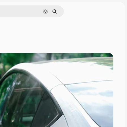
画像で検索
検索