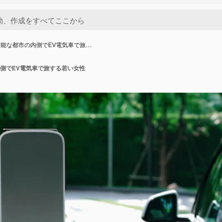
能な都市の内側でEV電気車で旅…
側でEV電気車で旅する若い女性