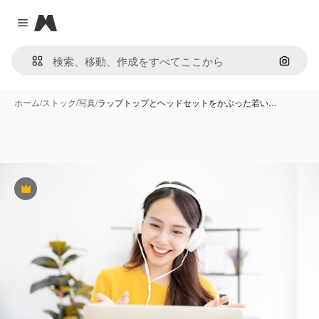
Magnific
Close menu
画像で
ホーム
/
ストック
/
写真
/
ラップトップとヘッドセットをかぶった若い…
Premium