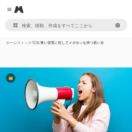
Magnific
Close menu
画像で
ホーム
/
ストック
/
写真
/
青い背景に対してメガホンを持つ若い女
Premium