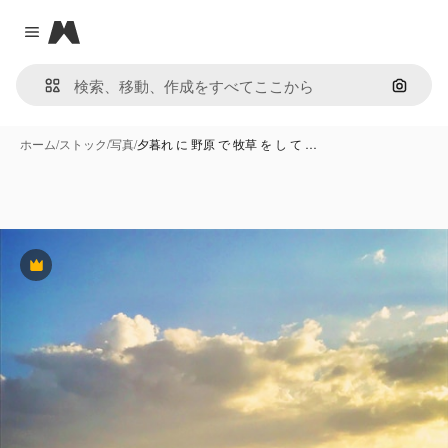
Magnific
Close menu
画像で
ホーム
/
ストック
/
写真
/
夕暮れ に 野原 で 牧草 を し て …
Premium