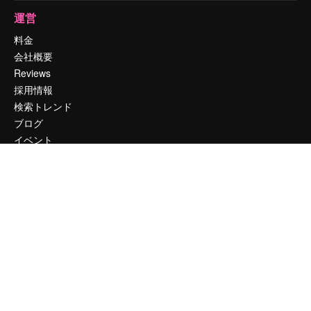
運営
料金
会社概要
Reviews
採用情報
検索トレンド
ブログ
イベント
Slidesgo
コンテンツを販売する
プレスルーム
magnific.aiをお探しですか？
お問い合わせ
顧客サポート
Instagram
YouTube