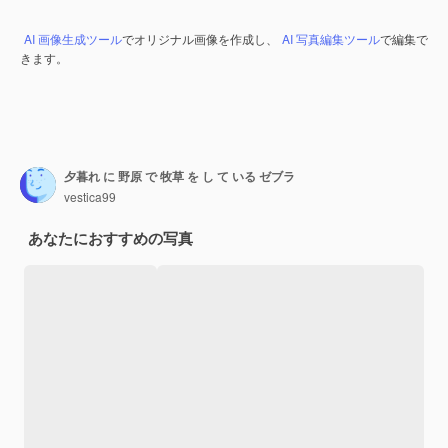
AI 画像生成ツール
でオリジナル画像を作成し、
AI 写真編集ツール
で編集で
きます。
夕暮れ に 野原 で 牧草 を し て いる ゼブラ
vestica99
あなたにおすすめの写真