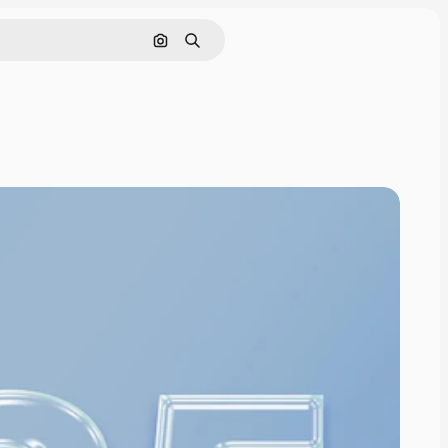
画像で検索
検索