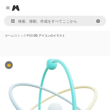
Magnific
Close menu
画像で
ホーム
/
ストック
/
PSD
/
3D アイコンのイラスト
Premium