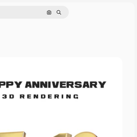
画像で検索
検索