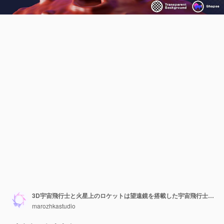
3D宇宙飛行士と火星上のロケットは望遠鏡を搭載した宇宙飛行士が宇宙を探索し夜空のクレーター流星衛星を描いたアニメのエイリアン惑星の風景を振っています
marozhkastudio