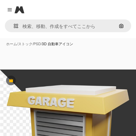
Magnific
Close menu
画像で
ホーム
/
ストック
/
PSD
/
3D 自動車アイコン
Premium