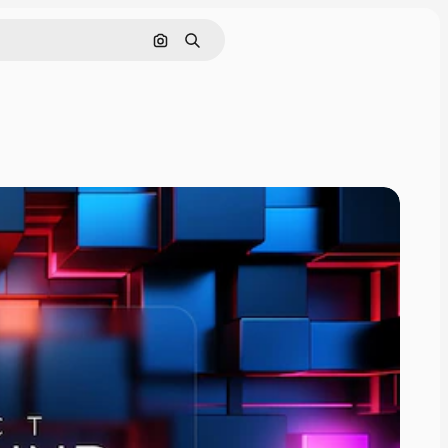
画像で検索
検索