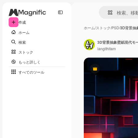
作成
ホーム
/
ストック
/
PSD
/
3D背景
ホーム
検索
3D背景抽象壁紙現代モ
langithitam
ストック
もっと詳しく
Premium
すべてのツール