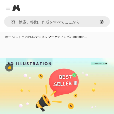
Magnific
Close menu
画像で
ホーム
/
ストック
/
PSD
/
デジタル マーケティングの ecomer…
Premium