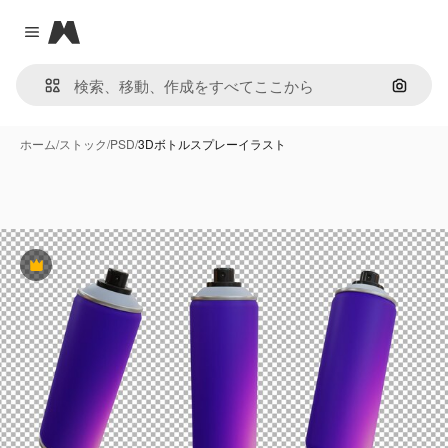
Magnific
Close menu
画像で
ホーム
/
ストック
/
PSD
/
3Dボトルスプレーイラスト
Premium