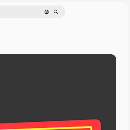
画像で検索
検索