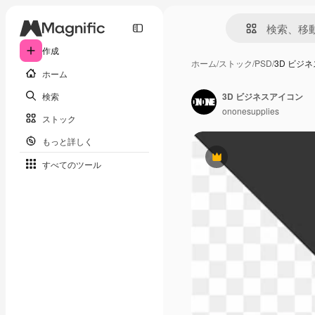
作成
ホーム
/
ストック
/
PSD
/
3D ビジ
ホーム
検索
3D ビジネスアイコン
ononesupplies
ストック
もっと詳しく
Premium
すべてのツール