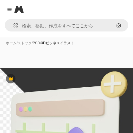
Magnific
Close menu
画像で
ホーム
/
ストック
/
PSD
/
3Dビジネスイラスト
Premium