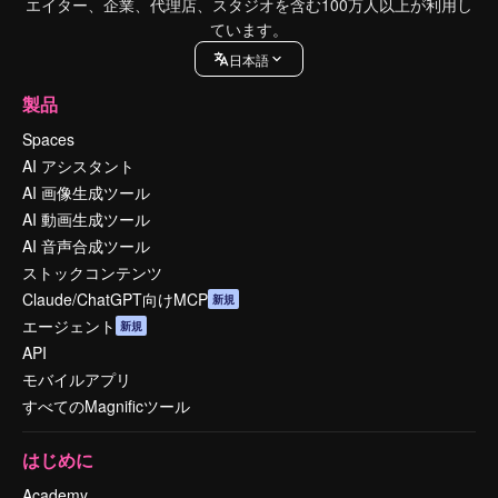
エイター、企業、代理店、スタジオを含む100万人以上が利用し
ています。
日本語
製品
Spaces
AI アシスタント
AI 画像生成ツール
AI 動画生成ツール
AI 音声合成ツール
ストックコンテンツ
Claude/ChatGPT向けMCP
新規
エージェント
新規
API
モバイルアプリ
すべてのMagnificツール
はじめに
Academy