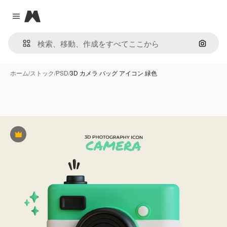
Magnific
Close menu
画像で
ホーム
/
ストック
/
PSD
/
3D カメラ バッグ アイコン 緑色
Premium