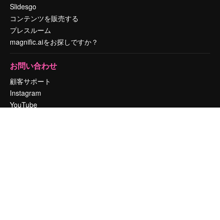
Slidesgo
コンテンツを販売する
プレスルーム
magnific.aiをお探しですか？
お問い合わせ
顧客サポート
Instagram
YouTube
LinkedIn
TikTok
Discord
X
Reddit
Copyright © 2010-
2026
Freepik Company S.L.U.
無断複写・転載を禁じま
す
.