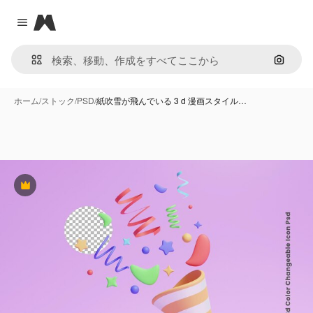
Magnific
Close menu
画像で
ホーム
/
ストック
/
PSD
/
紙吹雪が飛んでいる 3 d 漫画スタイル…
Premium