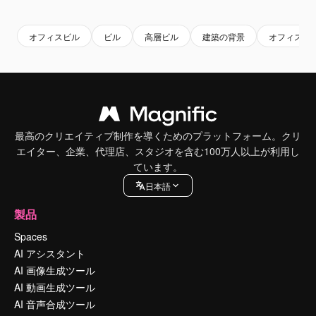
Premium
Premium
Premium
Premium
オフィスビル
ビル
高層ビル
建築の背景
オフィス街
最高のクリエイティブ制作を導くためのプラットフォーム。クリ
エイター、企業、代理店、スタジオを含む100万人以上が利用し
ています。
日本語
製品
Spaces
AI アシスタント
AI 画像生成ツール
AI 動画生成ツール
AI 音声合成ツール