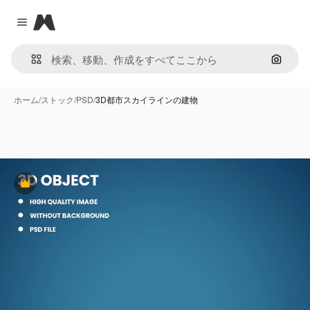
Magnific
Close menu
画像で
ホーム
/
ストック
/
PSD
/
3D都市スカイラインの建物
Premium