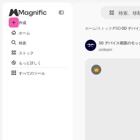
作成
ホーム
/
ストック
/
PSD
/
3D デバ
ホーム
検索
3D デバイス画面のモッ
uixteam
ストック
もっと詳しく
Premium
すべてのツール