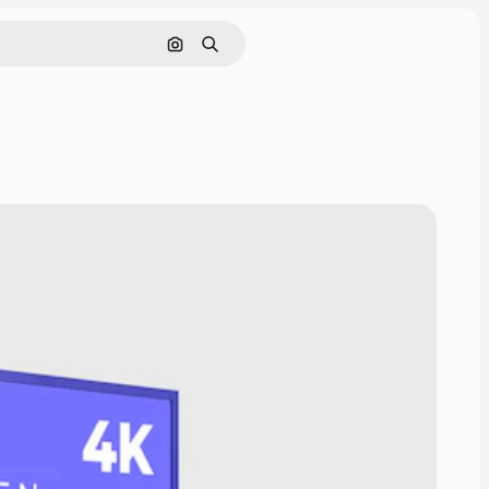
画像で検索
検索