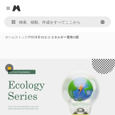
Magnific
Close menu
画像で
ホーム
/
ストック
/
PSD
/
3 D のエコ エネルギー電球の図
Premium