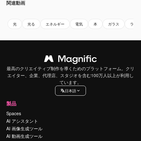
関連動画
Premium
Premium
Premium
Premium
光
光る
エネルギー
電気
本
ガラス
ラン
最高のクリエイティブ制作を導くためのプラットフォーム。クリ
エイター、企業、代理店、スタジオを含む100万人以上が利用し
ています。
日本語
製品
Spaces
AI アシスタント
AI 画像生成ツール
AI 動画生成ツール