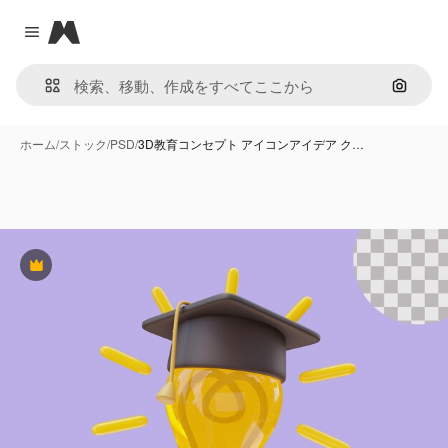
Magnific
Close menu
画像で
ホーム
/
ストック
/
PSD
/
3D教育コンセプト アイコンアイデア ク…
Premium