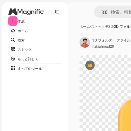
作成
ホーム
/
ストック
/
PSD
/
3D フォ
ホーム
検索
3D フォルダー ファイ
rizkiahmad28
ストック
もっと詳しく
Premium
すべてのツール