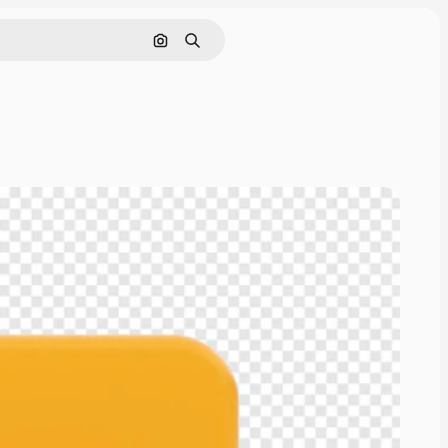
画像で検索
検索