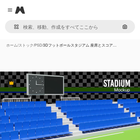
Magnific
Close menu
画像で
ホーム
/
ストック
/
PSD
/
3Dフットボールスタジアム 座席とスコア…
Premium