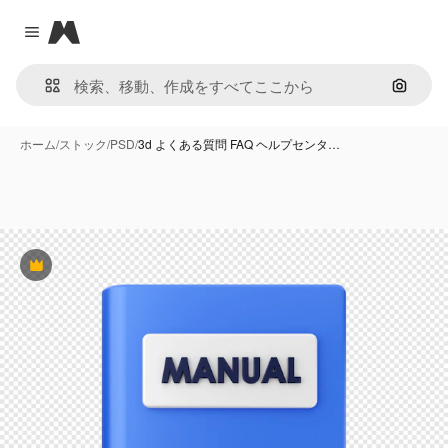
Magnific
Close menu
画像で
ホーム
/
ストック
/
PSD
/
3d よくある質問 FAQ ヘルプセンタ…
Premium