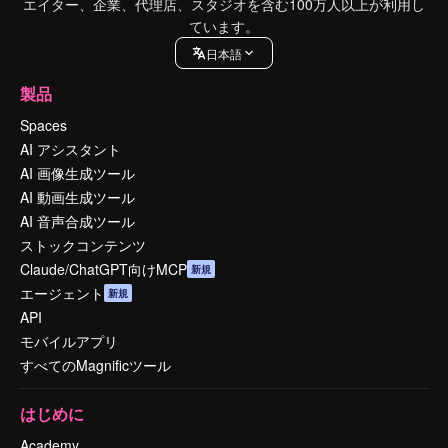
エイター、企業、代理店、スタジオを含む100万人以上が利用し
ています。
日本語
製品
Spaces
AI アシスタント
AI 画像生成ツール
AI 動画生成ツール
AI 音声合成ツール
ストックコンテンツ
Claude/ChatGPT向けMCP
新規
エージェント
新規
API
モバイルアプリ
すべてのMagnificツール
はじめに
Academy