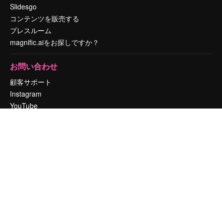
Slidesgo
コンテンツを販売する
プレスルーム
magnific.aiをお探しですか？
お問い合わせ
顧客サポート
Instagram
YouTube
LinkedIn
TikTok
Discord
X
Reddit
Copyright © 2010-
2026
Freepik Company S.L.U.
無断複写・転載を禁じま
す
.