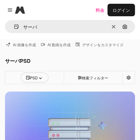
Magnific
料金
ログイン
Close menu
消去
画像で
AI 画像を作成
AI 動画を作成
デザインをカスタマイズ
サーバPSD
PSD
検索フィルター