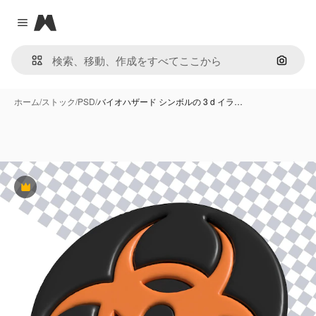
Magnific
Close menu
画像で
ホーム
/
ストック
/
PSD
/
バイオハザード シンボルの 3 d イラ…
Premium