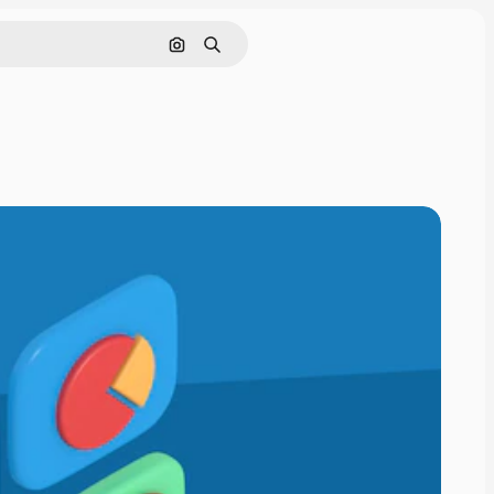
画像で検索
検索