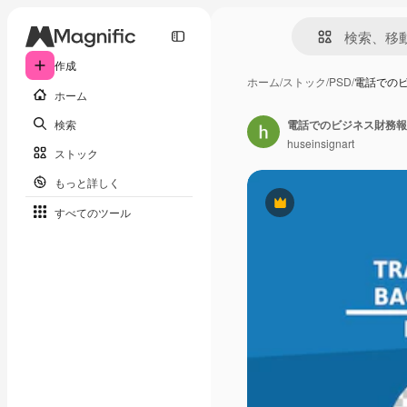
作成
ホーム
/
ストック
/
PSD
/
電話でのビ
ホーム
検索
電話でのビジネス財務報
huseinsignart
ストック
もっと詳しく
Premium
すべてのツール