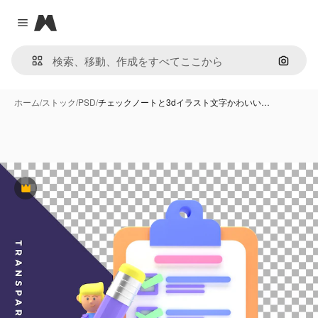
Magnific
Close menu
画像で
ホーム
/
ストック
/
PSD
/
チェックノートと3dイラスト文字かわいい…
Premium