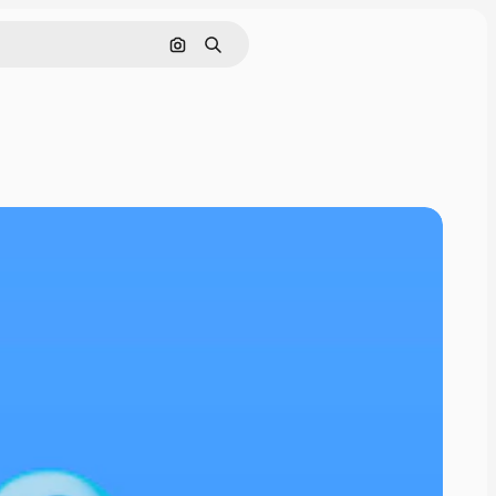
画像で検索
検索