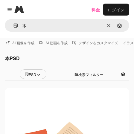
Magnific
料金
ログイン
Close menu
消去
画像で
AI 画像を作成
AI 動画を作成
デザインをカスタマイズ
イラス
本PSD
PSD
検索フィルター