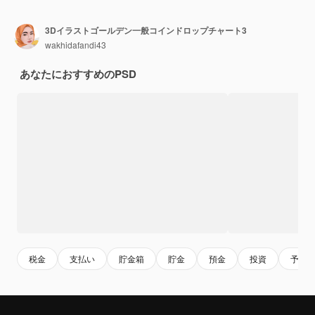
3Dイラストゴールデン一般コインドロップチャート3
wakhidafandi43
あなたにおすすめのPSD
税金
支払い
貯金箱
貯金
預金
投資
予算