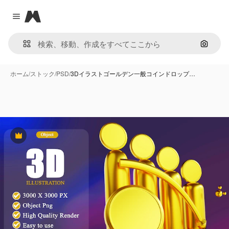
Magnific
Close menu
画像で
ホーム
/
ストック
/
PSD
/
3Dイラストゴールデン一般コインドロップ…
Premium