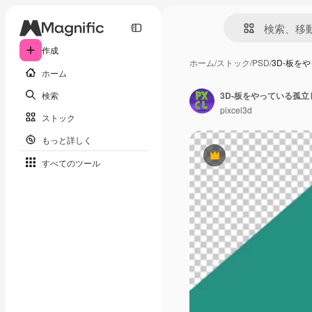
作成
ホーム
/
ストック
/
PSD
/
3D-板を
ホーム
検索
3D-板をやっている孤
pixcel3d
ストック
もっと詳しく
Premium
すべてのツール