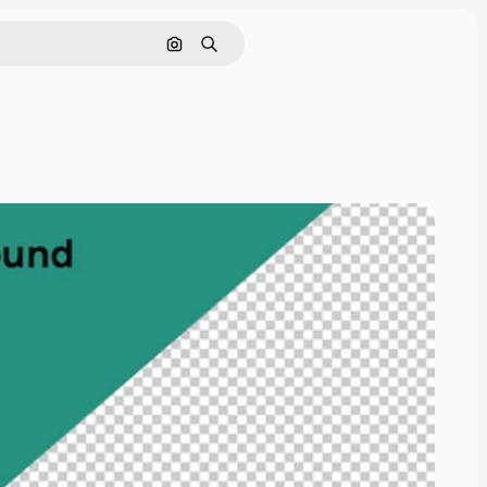
画像で検索
検索