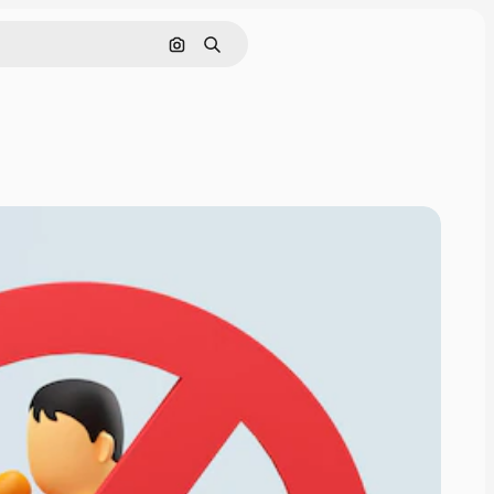
画像で検索
検索