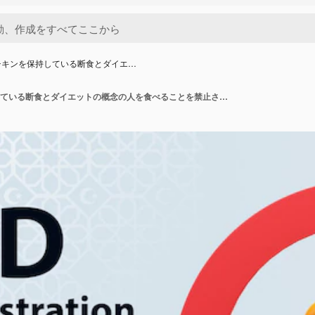
チキンを保持している断食とダイエ…
フライドチキンを保持している断食とダイエットの概念の人を食べることを禁止されている3Dイラスト