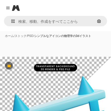
Magnific
Close menu
画像で
ホーム
/
ストック
/
PSD
/
シンプルなアイコンの物理学の3dイラスト
Premium