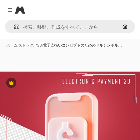
Magnific
Close menu
画像で
ホーム
/
ストック
/
PSD
/
電子支払いコンセプトのためのドルシンボル…
Premium