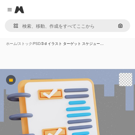
Magnific
Close menu
画像で
ホーム
/
ストック
/
PSD
/
3 d イラスト ターゲット スケジュー…
Premium