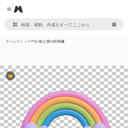
Magnific
Close menu
画像で
ホーム
/
ストック
/
PSD
/
虹と雲の3D画像
Premium